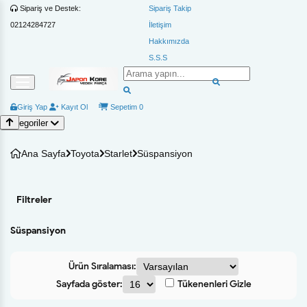
Sipariş ve Destek:
Sipariş Takip
02124284727
İletişim
Hakkımızda
S.S.S
Giriş Yap
Kayıt Ol
Sepetim
0
Kategoriler
Ana Sayfa
Toyota
Starlet
Süspansiyon
Filtreler
Süspansiyon
Ürün Sıralaması:
Sayfada göster:
Tükenenleri Gizle